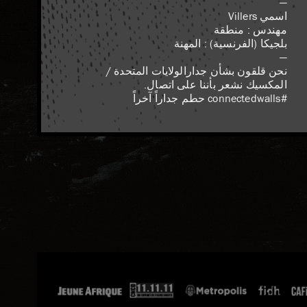
—
اسمي Villers
مهندس : منطقة
بلجيكا (الفرنسية) : المهنة
—
نحن قلقون بشأن جدارالولايات المتحدة /
المكسيك نشعر بأننا على اتصال.
#connectedwalls حطم جداراً آخراً