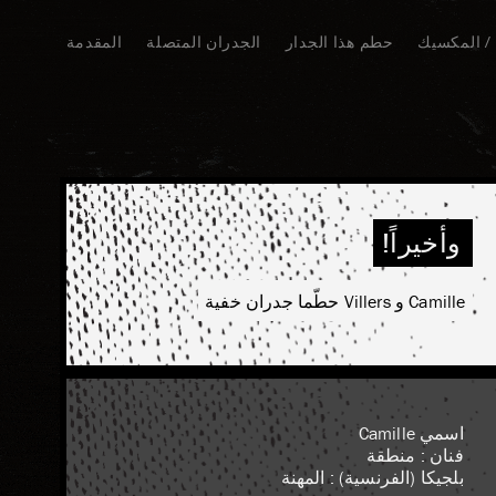
 / المكسيك
حطم هذا الجدار
الجدران المتصلة
المقدمة
وأخيراً!
Camille و Villers حطّما جدران خفية
اسمي Camille
فنان : منطقة
بلجيكا (الفرنسية) : المهنة