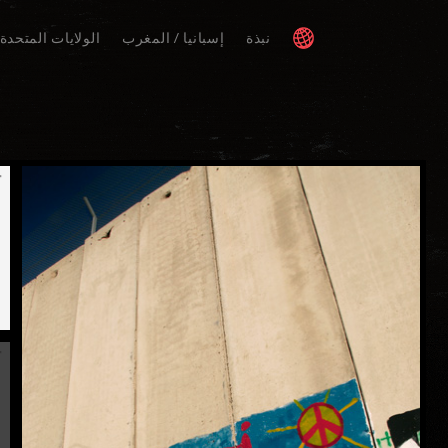
نبذة
إسبانيا / المغرب
الولايات المتحدة