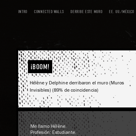
INTRO
CONNECTED WALLS
DERRIBE ESTE MURO
EE. UU./MÉXICO
¡BOOM!
Hélène y Delphine derribaron el muro (Muros
Invisibles) (89% de coincidencia)
Me llamo Hélène.
Profesión: Estudiante.