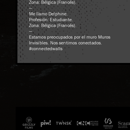
Zona: Bélgica (Francés).
—
Me llamo Delphine.
Profesión: Estudiante.
Zona: Bélgica (Francés).
—
Estamos preocupados por el muro Muros
Invisibles. Nos sentimos conectados.
#connectedwalls