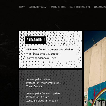
INTRO
CONNECTED WALLS
BRISEZ CE MUR
ÉTATS-UNIS/MEXIQUE
ESPAGNE/M
BADABOUM !
Hélène et Corentin geisen ont brisé le
mur (États-Unis / Mexique).
(correspondance à 67%)
Je m'appelle Hélène.
Profession: Mathématicien .
Zone: France.
—
Je m'appelle Corentin geisen.
Profession: Artiste .
Zone: Belgique (Français).
—