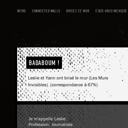
INTRO
CONNECTED WALLS
BRISEZ CE MUR
ÉTATS-UNIS/MEXIQUE
BADABOUM !
Leslie et Yann ont brisé le mur (Les Murs
Invisibles). (correspondance à 67%)
Je m'appelle Leslie.
Profession: Journaliste .