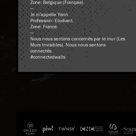
Zone: Belgique (Français).
—
Je m'appelle Yann.
Profession: Etudiant.
Zone: France.
—
Nous nous sentons concernés par le mur (Les
Murs Invisibles). Nous nous sentons
connectés.
#connectedwalls