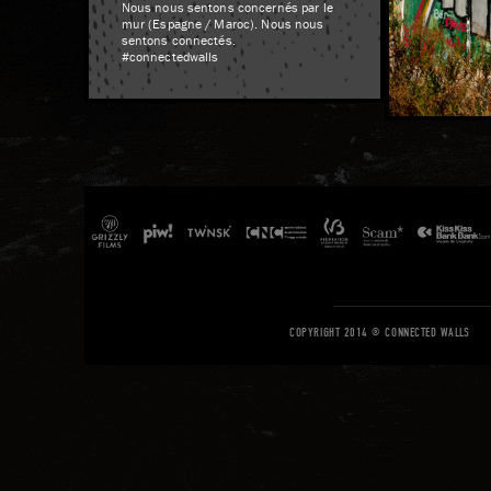
Nous nous sentons concernés par le
mur (Espagne / Maroc). Nous nous
sentons connectés.
#connectedwalls
COPYRIGHT 2014 © CONNECTED WALLS