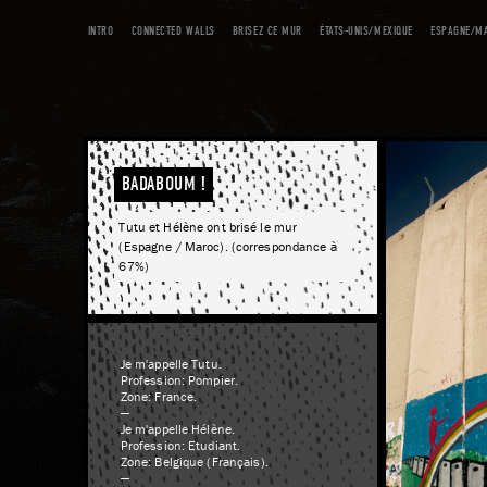
INTRO
CONNECTED WALLS
BRISEZ CE MUR
ÉTATS-UNIS/MEXIQUE
ESPAGNE/M
BADABOUM !
Tutu et Hélène ont brisé le mur
(Espagne / Maroc). (correspondance à
67%)
Je m'appelle Tutu.
Profession: Pompier.
Zone: France.
—
Je m'appelle Hélène.
Profession: Etudiant.
Zone: Belgique (Français).
—