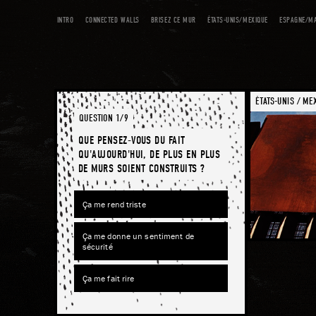
INTRO
CONNECTED WALLS
BRISEZ CE MUR
ÉTATS-UNIS/MEXIQUE
ESPAGNE/M
ÉTATS-UNIS / ME
QUESTION 1/9
QUE PENSEZ-VOUS DU FAIT
QU'AUJOURD'HUI, DE PLUS EN PLUS
DE MURS SOIENT CONSTRUITS ?
Ça me rend triste
Ça me donne un sentiment de
sécurité
Ça me fait rire