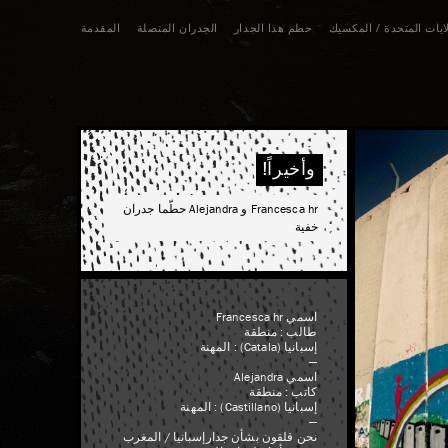
لايات المتحدة / المكسيك
حطم هذا الجدار
الجدران المتصلة
المقدمة
وأخيراً!
Francesca hr و Alejandra حطّما جدران
خفية
اسمي Francesca hr
طالب : منطقة
إسبانيا (Catala) : المهنة
—
اسمي Alejandra
كاتب : منطقة
إسبانيا (Castillano) : المهنة
—
نحن قلقون بشأن جدارإسبانيا / المغرب