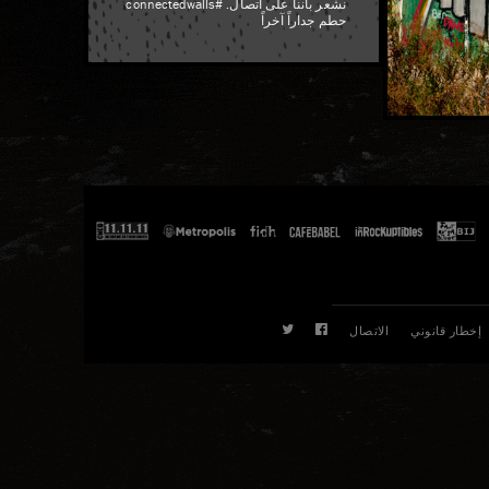
نشعر بأننا على اتصال. #connectedwalls
حطم جداراً آخراً
TWITTER
FACEBOOK
إخطار قانوني
الاتصال