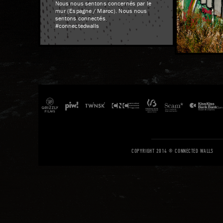
Nous nous sentons concernés par le
mur (Espagne / Maroc). Nous nous
sentons connectés.
#connectedwalls
COPYRIGHT 2014 © CONNECTED WALLS