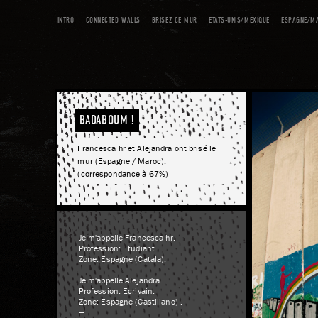
INTRO
CONNECTED WALLS
BRISEZ CE MUR
ÉTATS-UNIS/MEXIQUE
ESPAGNE/M
BADABOUM !
Francesca hr et Alejandra ont brisé le
mur (Espagne / Maroc).
(correspondance à 67%)
Je m'appelle Francesca hr.
Profession: Etudiant.
Zone: Espagne (Catala).
—
Je m'appelle Alejandra.
Profession: Ecrivain.
Zone: Espagne (Castillano) .
—